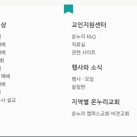
영상
교인지원센터
배
온누리 FAQ
예배
자료실
예배
관련 사이트
회
행사와 소식
배
 예배
행사 · 모임
예배
알림판
회
목사 설교
지역별 온누리교회
온누리 캠퍼스교회·비전교회