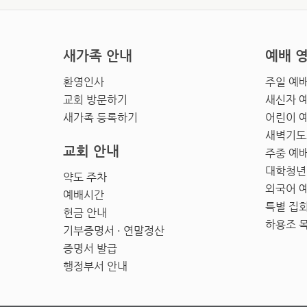
새가족 안내
예배 
환영인사
주일 예
교회 방문하기
새신자 
새가족 등록하기
어린이 
새벽기도
교회 안내
주중 예
대학청년
약도 주차
외국어 
예배시간
특별 집
헌금 안내
하용조 
기부증명서 · 연말정산
증명서 발급
행정부서 안내