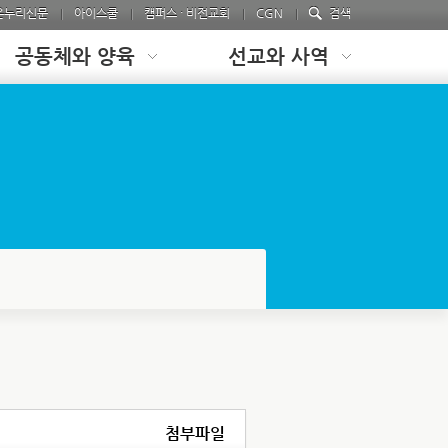
온누리신문
아이스쿨
캠퍼스 · 비전교회
CGN
검색
공동체와 양육
선교와 사역
첨부파일