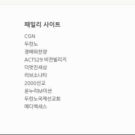
패밀리 사이트
CGN
두란노
경배와찬양
ACTS29 비전빌리지
더멋진세상
러브소나타
2000선교
온누리M미션
두란노국제선교회
메디엑세스