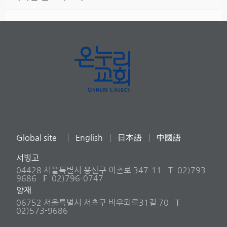
Global site
English
日本語
中國語
서빙고
04428 서울특별시 용산구 이촌로 347-11
T
02)793-
9686
F
02)796-0747
양재
06752 서울특별시 서초구 바우뫼로31길 70
T
02)573-9686