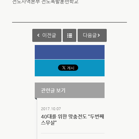
전도사역본부 전도폭발훈련학교
이전글
다음글
관련글 보기
2017.10.07
40대를 위한 맞춤전도 “두번째
스무살”