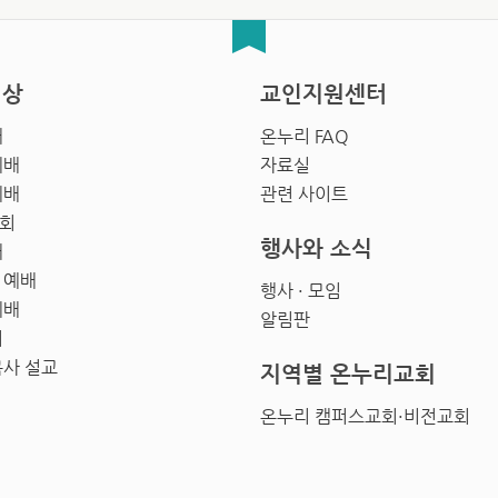
영상
교인지원센터
배
온누리 FAQ
예배
자료실
예배
관련 사이트
회
행사와 소식
배
 예배
행사 · 모임
예배
알림판
회
목사 설교
지역별 온누리교회
온누리 캠퍼스교회·비전교회