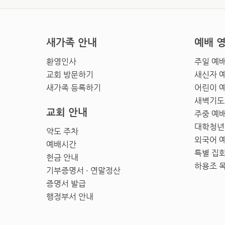
새가족 안내
예배 
환영인사
주일 예
교회 방문하기
새신자 
새가족 등록하기
어린이 
새벽기도
교회 안내
주중 예
대학청년
약도 주차
외국어 
예배시간
특별 집
헌금 안내
하용조 
기부증명서 · 연말정산
증명서 발급
행정부서 안내