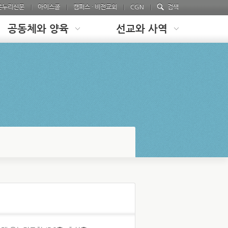
온누리신문
아이스쿨
캠퍼스 · 비전교회
CGN
검색
공동체와 양육
선교와 사역