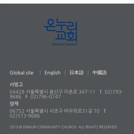
Global site
English
日本語
中國語
서빙고
04428 서울특별시 용산구 이촌로 347-11
T
02)793-
9686
F
02)796-0747
양재
06752 서울특별시 서초구 바우뫼로31길 70
T
02)573-9686
2013 © ONNURI COMMUNITY CHURCH. ALL RIGHTS RESERVED