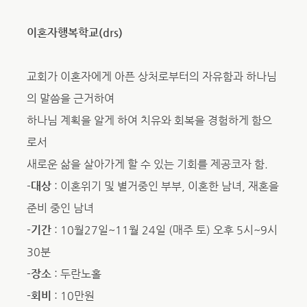
이혼자행복학교(drs)
교회가 이혼자에게 아픈 상처로부터의 자유함과 하나님
의 말씀을 근거하여
하나님 계획을 알게 하여 치유와 회복을 경험하게 함으
로서
새로운 삶을 살아가게 할 수 있는 기회를 제공코자 함.
-대상
: 이혼위기 및 별거중인 부부, 이혼한 남녀, 재혼을
준비 중인 남녀
-기간
: 10월27일~11월 24일 (매주 토) 오후 5시~9시
30분
-장소
: 두란노홀
-회비
: 10만원