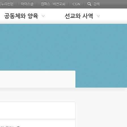
온누리신문
아이스쿨
캠퍼스 · 비전교회
CGN
검색
공동체와 양육
선교와 사역