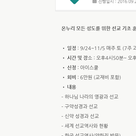
진행일시 : 2016.09.2
온누리 모든 성도를 위한 선교 기초 
•
일정
: 9/24~11/5 매주 토 (7주 
•
시간 및 장
소 : 오후4시50분~ 오
•
신청
: 아이스쿨
•
회비
: 6만원 (교재비 포함)
•
내용
– 하나님 나라의 영광과 선교
– 구약성경과 선교
– 신약 성경과 선교
– 세계 선교역사와 현황
– 한국 선교역사(양화진 방문)