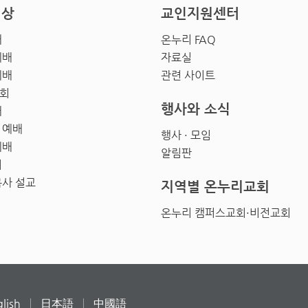
영상
교인지원센터
배
온누리 FAQ
예배
자료실
예배
관련 사이트
회
행사와 소식
배
 예배
행사 · 모임
예배
알림판
회
목사 설교
지역별 온누리교회
온누리 캠퍼스교회·비전교회
lish
日本語
中國語