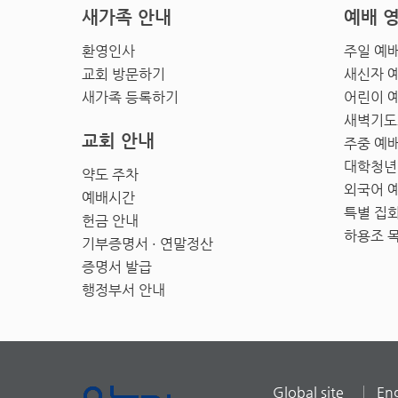
새가족 안내
예배 
환영인사
주일 예
교회 방문하기
새신자 
새가족 등록하기
어린이 
새벽기도
교회 안내
주중 예
대학청년
약도 주차
외국어 
예배시간
특별 집
헌금 안내
하용조 
기부증명서 · 연말정산
증명서 발급
행정부서 안내
Global site
Eng