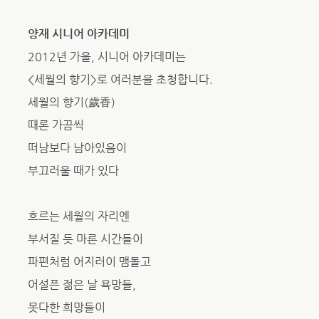
양재 시니어 아카데미
2012년 가을, 시니어 아카데미는
<세월의 향기>로 여러분을 초청합니다.
세월의 향기(歲香)
때론 가끔씩
떠남보다 남아있음이
부끄러울 때가 있다
흐르는 세월의 자리엔
부서질 듯 마른 시간들이
파편처럼 어지러이 맴돌고
어설픈 젊은 날 욕망들,
못다한 희망들이