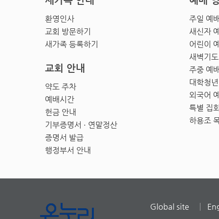
새가족 안내
예배 
환영인사
주일 예
교회 방문하기
새신자 
새가족 등록하기
어린이 
새벽기도
교회 안내
주중 예
대학청년
약도 주차
외국어 
예배시간
특별 집
헌금 안내
하용조 
기부증명서 · 연말정산
증명서 발급
행정부서 안내
Global site
Eng