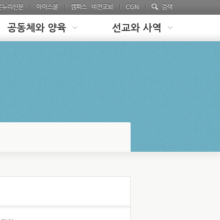
온누리신문
아이스쿨
캠퍼스 · 비전교회
CGN
검색
공동체와 양육
선교와 사역