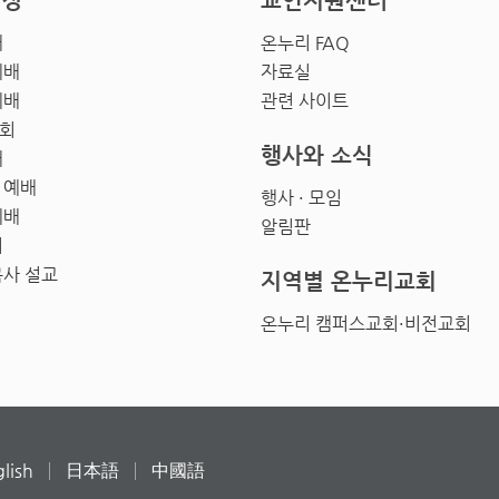
영상
교인지원센터
배
온누리 FAQ
예배
자료실
예배
관련 사이트
회
행사와 소식
배
 예배
행사 · 모임
예배
알림판
회
목사 설교
지역별 온누리교회
온누리 캠퍼스교회·비전교회
lish
日本語
中國語