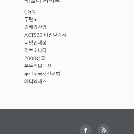
패밀리 사이트
CGN
두란노
경배와찬양
ACTS29 비전빌리지
더멋진세상
러브소나타
2000선교
온누리M미션
두란노국제선교회
메디엑세스