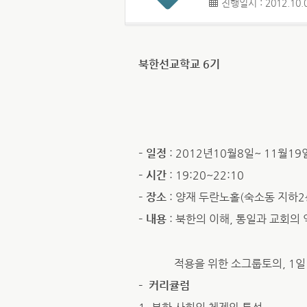
진행일시 : 2012.10.0
북한선교학교 6기
– 일정
: 2012년10월8일~ 11월19
– 시간
: 19:20~22:10
– 장소
: 양재 두란노홀(숙소동 지하2
– 내용
: 북한의 이해, 통일과 교회의
적용을 위한 소그룹토의, 1일 
– 커리큘럼