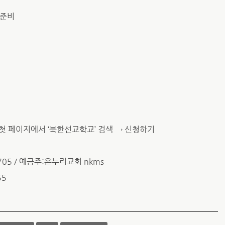
 준비
입 후 첫 페이지에서 ‘북한선교학교’ 검색 → 신청하기
9705 / 예금주:온누리교회 nkms
55