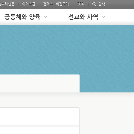
온누리신문
아이스쿨
캠퍼스 · 비전교회
CGN
검색
공동체와 양육
선교와 사역