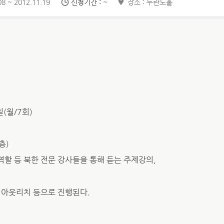
8 ~ 2012.11.19
신청기간 :
~
장소 : 두란노홀
일(월/7회)
층)
 역할 등 북한 전문 강사들을 통해 듣는 주제강의,
아웃리치 등으로 진행된다.