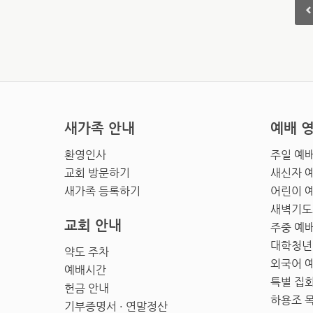
새가족 안내
예배 
환영인사
주일 예
교회 방문하기
새신자 
새가족 등록하기
어린이 
새벽기도
교회 안내
주중 예
대학청년
약도 주차
외국어 
예배시간
특별 집
헌금 안내
하용조 
기부증명서 · 연말정산