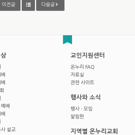
이전글
다음글
영상
교인지원센터
배
온누리 FAQ
예배
자료실
예배
관련 사이트
회
행사와 소식
배
 예배
행사 · 모임
예배
알림판
회
목사 설교
지역별 온누리교회