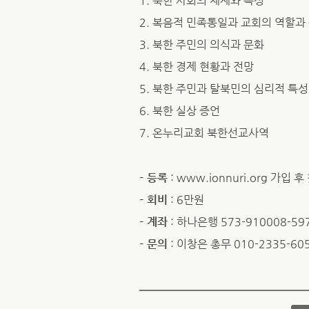
1. 북한 사회의 체제와 특성
2. 복음적 민족통일과 교회의 역할과
3. 북한 주민의 의식과 문화
4. 북한 경제 현황과 전망
5. 북한 주민과 탈북민의 심리적 특성
6. 북한 실상 증언
7. 온누리교회 북한선교사역
– 등록
: www.ionnuri.org 가
– 회비
: 6만원
– 계좌
: 하나은행 573-910008-5
– 문의
: 이창은 총무 010-2335-60