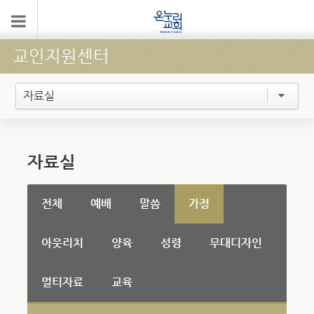
교인지원센터
자료실
자료실
전체
예배
말씀
가정
아웃리치
양육
성령
무대디자인
멀티자료
교육