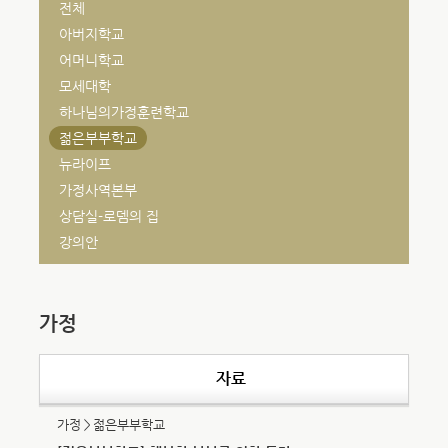
전체
아버지학교
어머니학교
모세대학
하나님의가정훈련학교
젊은부부학교
뉴라이프
가정사역본부
상담실-로뎀의 집
강의안
가정
자료
가정＞젊은부부학교