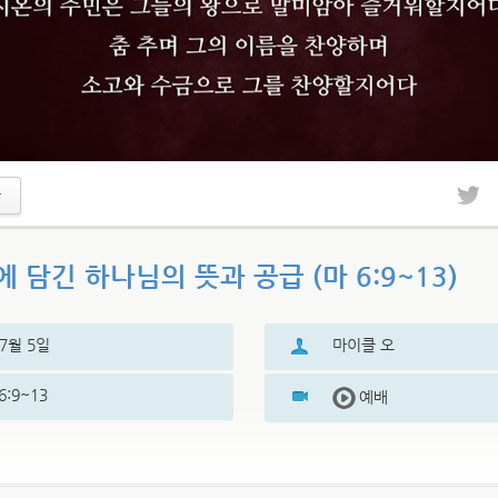
 담긴 하나님의 뜻과 공급 (마 6:9~13)
07월 5일
마이클 오
:9~13
예배