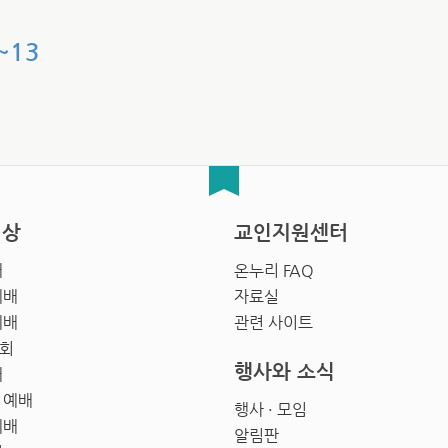
~13
영상
교인지원센터
배
온누리 FAQ
예배
자료실
예배
관련 사이트
회
행사와 소식
배
 예배
행사 · 모임
예배
알림판