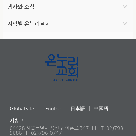
행사와 소식
지역별 온누리교회
Global site
English
日本語
中國語
서빙고
04428 서울특별시 용산구 이촌로 347-11
T
02)793-
9686
F
02)796-0747