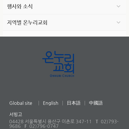
행사와 소식
지역별 온누리교회
Global site
English
日本語
中國語
서빙고
04428 서울특별시 용산구 이촌로 347-11
T
02)793-
9686
F
02)796-0747