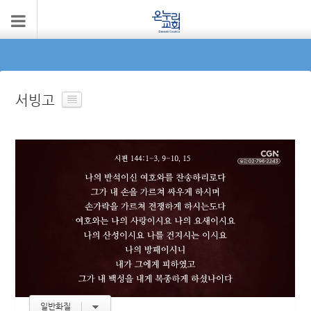
서빙고
일반화질