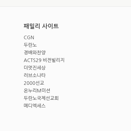
패밀리 사이트
CGN
두란노
경배와찬양
ACTS29 비전빌리지
더멋진세상
러브소나타
2000선교
온누리M미션
두란노국제선교회
메디엑세스