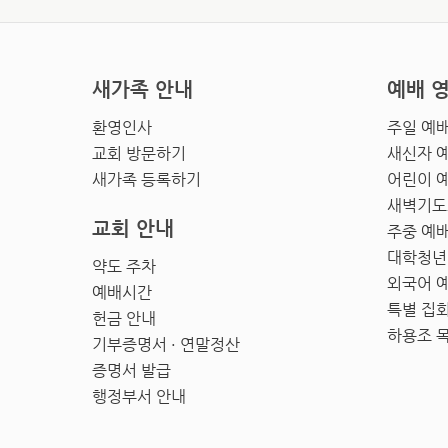
새가족 안내
예배 
환영인사
주일 예
교회 방문하기
새신자 
새가족 등록하기
어린이 
새벽기도
교회 안내
주중 예
대학청년
약도 주차
외국어 
예배시간
특별 집
헌금 안내
하용조 
기부증명서 · 연말정산
증명서 발급
행정부서 안내