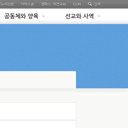
온누리신문
아이스쿨
캠퍼스 · 비전교회
CGN
검색
공동체와 양육
선교와 사역