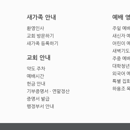
새가족 안내
예배 
환영인사
주일 예
교회 방문하기
새신자 
새가족 등록하기
어린이 
새벽기도
교회 안내
주중 예
대학청년
약도 주차
외국어 
예배시간
특별 집
헌금 안내
하용조 
기부증명서 · 연말정산
증명서 발급
행정부서 안내