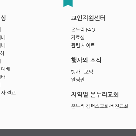
영상
교인지원센터
배
온누리 FAQ
예배
자료실
예배
관련 사이트
회
행사와 소식
배
 예배
행사 · 모임
예배
알림판
회
목사 설교
지역별 온누리교회
온누리 캠퍼스교회·비전교회