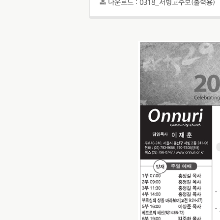
다운로드 :
0318_서빙고주보(출력용)