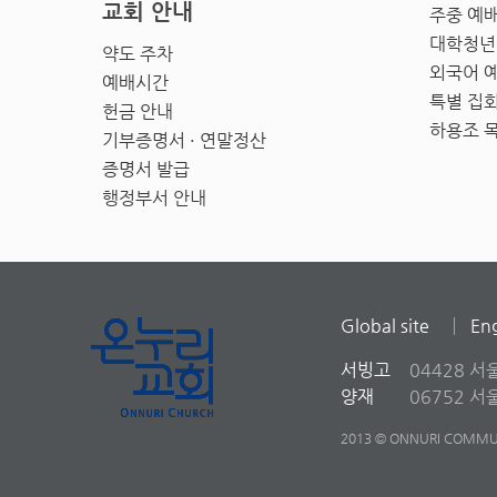
교회 안내
주중 예
대학청년
약도 주차
외국어 
예배시간
특별 집
헌금 안내
하용조 
기부증명서 · 연말정산
증명서 발급
행정부서 안내
Global site
Eng
서빙고
04428 서
양재
06752 
2013 © ONNURI COMMUN