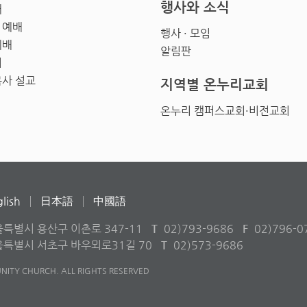
행사와 소식
배
 예배
행사 · 모임
예배
알림판
회
목사 설교
지역별 온누리교회
온누리 캠퍼스교회·비전교회
lish
日本語
中國語
울특별시 용산구 이촌로 347-11
T
02)793-9686
F
02)796-0
서울특별시 서초구 바우뫼로31길 70
T
02)573-9686
ITY CHURCH. ALL RIGHTS RESERVED