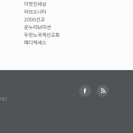
더멋진세상
러브소나타
2000선교
온누리M미션
두란노국제선교회
메디엑세스
747