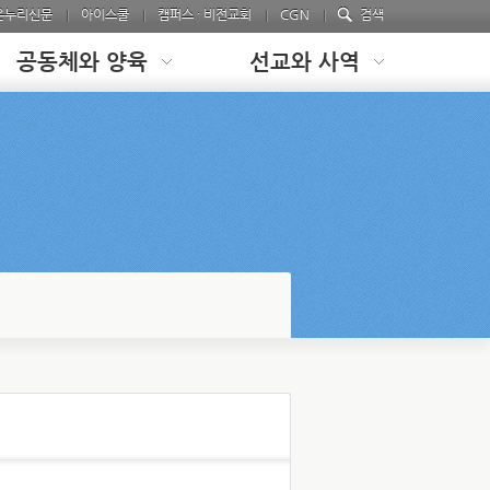
온누리신문
아이스쿨
캠퍼스 · 비전교회
CGN
검색
공동체와 양육
선교와 사역