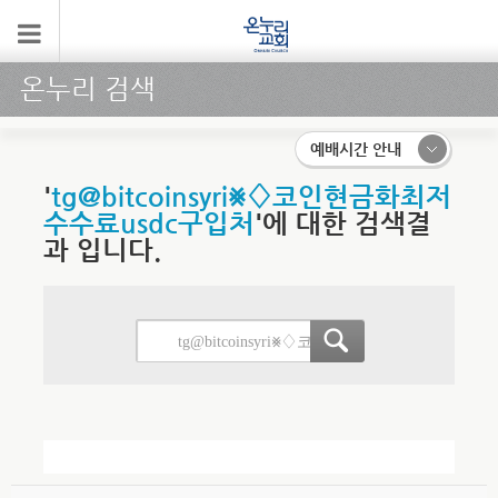
온누리 검색
예배시간 안내
'
tg@bitcoinsyri⨳♢코인현금화최저
수수료usdc구입처
'에 대한 검색결
과 입니다.