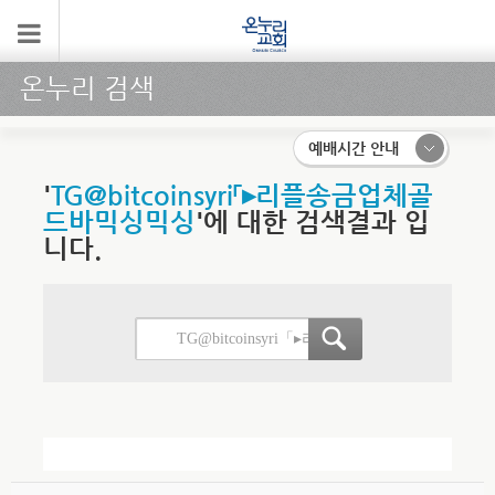
온누리 검색
예배시간 안내
'
TG@bitcoinsyri「▸리플송금업체골
드바믹싱믹싱
'에 대한 검색결과 입
니다.