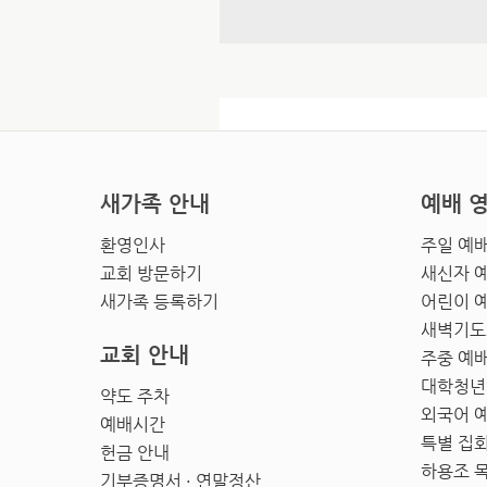
새가족 안내
예배 
환영인사
주일 예
교회 방문하기
새신자 
새가족 등록하기
어린이 
새벽기도
교회 안내
주중 예
대학청년
약도 주차
외국어 
예배시간
특별 집
헌금 안내
하용조 
기부증명서 · 연말정산