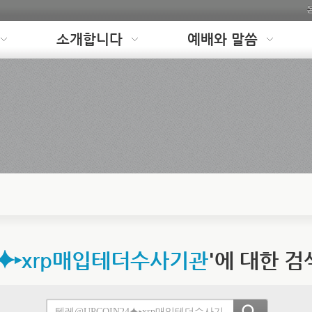
소개합니다
예배와 말씀
4⯌▸xrp매입테더수사기관
'에 대한 