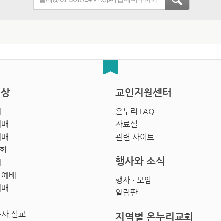
영상
교인지원센터
배
온누리 FAQ
예배
자료실
예배
관련 사이트
회
행사와 소식
배
 예배
행사 · 모임
예배
알림판
회
목사 설교
지역별 온누리교회