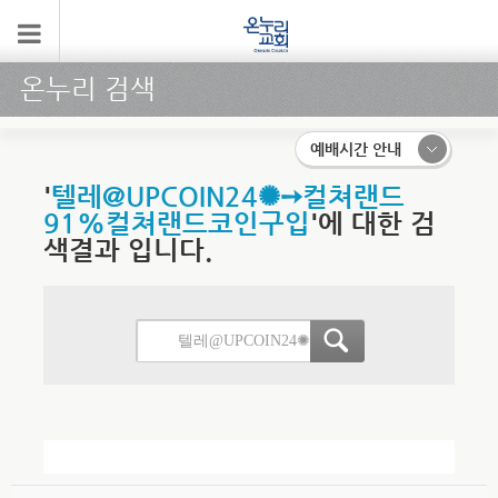
온누리 검색
예배시간 안내
'
텔레@UPCOIN24✺➙컬쳐랜드
91%컬쳐랜드코인구입
'에 대한 검
색결과 입니다.