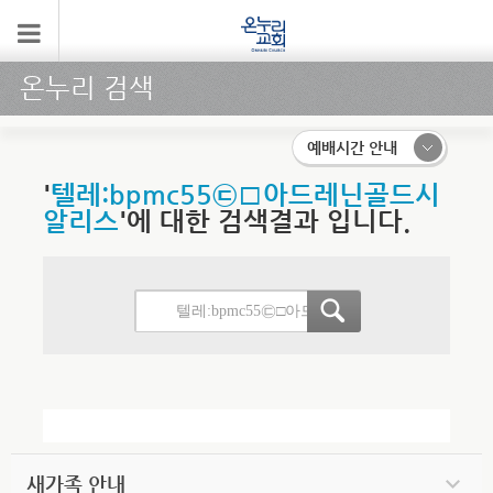
온누리 검색
예배시간 안내
'
텔레:bpmc55㉢□아드레닌골드시
알리스
'에 대한 검색결과 입니다.
새가족 안내