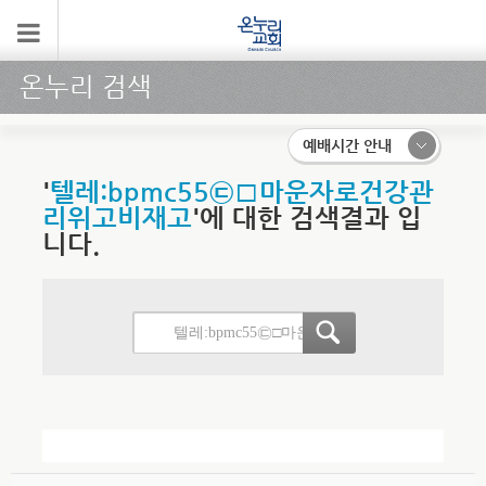
온누리 검색
예배시간 안내
'
텔레:bpmc55㉢□마운자로건강관
리위고비재고
'에 대한 검색결과 입
니다.