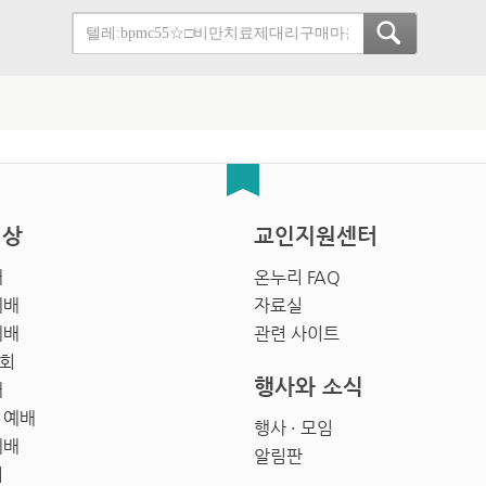
영상
교인지원센터
배
온누리 FAQ
예배
자료실
예배
관련 사이트
회
행사와 소식
배
 예배
행사 · 모임
예배
알림판
회