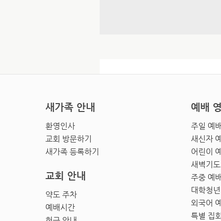
새가족 안내
예배 
환영인사
주일 예
교회 방문하기
새신자 
새가족 등록하기
어린이 
새벽기도
교회 안내
주중 예
대학청년
약도 주차
외국어 
예배시간
특별 집
헌금 안내