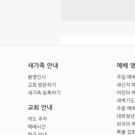
새가족 안내
예배 
환영인사
주일 예
교회 방문하기
새신자 
새가족 등록하기
어린이 
새벽기도
교회 안내
주중 예
대학청년
약도 주차
외국어 
예배시간
특별 집
헌금 안내