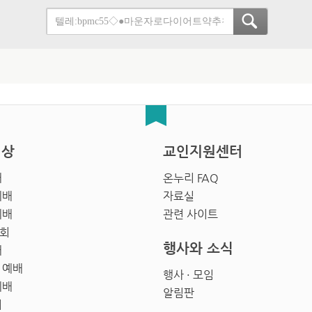
영상
교인지원센터
배
온누리 FAQ
예배
자료실
예배
관련 사이트
회
행사와 소식
배
 예배
행사 · 모임
예배
알림판
회