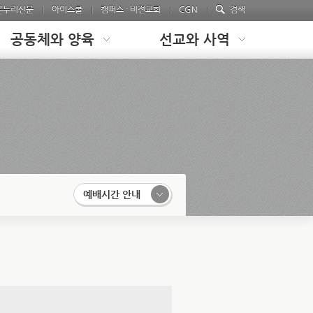
온누리신문
아이스쿨
캠퍼스 · 비전교회
CGN
검색
공동체와 양육
선교와 사역
예배시간 안내