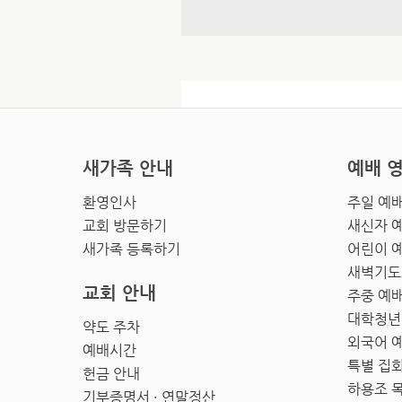
새가족 안내
예배 
환영인사
주일 예
교회 방문하기
새신자 
새가족 등록하기
어린이 
새벽기도
교회 안내
주중 예
대학청년
약도 주차
외국어 
예배시간
특별 집
헌금 안내
하용조 
기부증명서 · 연말정산