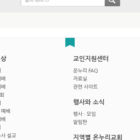
영상
교인지원센터
배
온누리 FAQ
예배
자료실
예배
관련 사이트
회
행사와 소식
배
 예배
행사 · 모임
예배
알림판
회
목사 설교
지역별 온누리교회