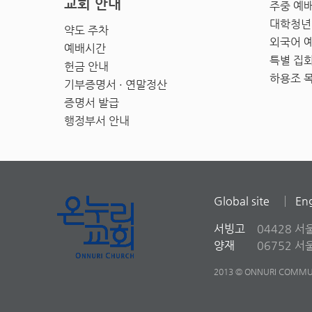
교회 안내
주중 예
대학청년
약도 주차
외국어 
예배시간
특별 집
헌금 안내
하용조 
기부증명서 · 연말정산
증명서 발급
행정부서 안내
Global site
Eng
서빙고
04428 서
양재
06752 
2013 © ONNURI COMMUN