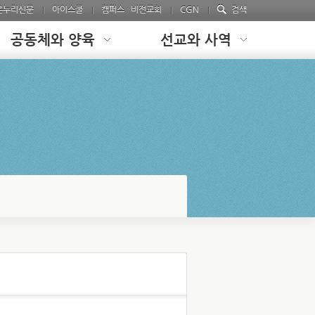
온누리신문
아이스쿨
캠퍼스 · 비전교회
CGN
검색
공동체와 양육
선교와 사역