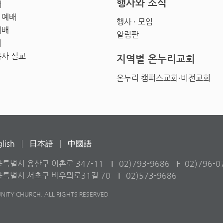
행사와 소식
배
 예배
행사 · 모임
예배
알림판
회
목사 설교
지역별 온누리교회
온누리 캠퍼스교회·비전교회
lish
日本語
中國語
울특별시 용산구 이촌로 347-11
T
02)793-9686
F
02)796-0
서울특별시 서초구 바우뫼로31길 70
T
02)573-9686
ITY CHURCH. ALL RIGHTS RESERVED