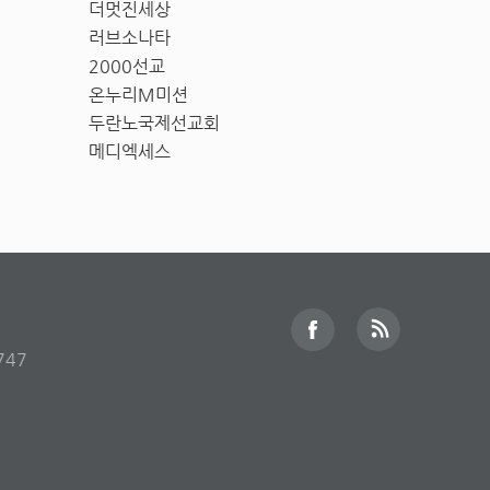
더멋진세상
러브소나타
2000선교
온누리M미션
두란노국제선교회
메디엑세스
747