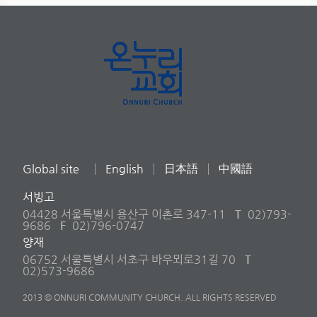
Global site
English
日本語
中國語
서빙고
04428 서울특별시 용산구 이촌로 347-11
T
02)793-
9686
F
02)796-0747
양재
06752 서울특별시 서초구 바우뫼로31길 70
T
02)573-9686
2013 © ONNURI COMMUNITY CHURCH. ALL RIGHTS RESERVED