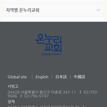
지역별 온누리교회
Global site
English
日本語
中國語
서빙고
04428 서울특별시 용산구 이촌로 347-11
T
02)793-
9686
F
02)796-0747
양재