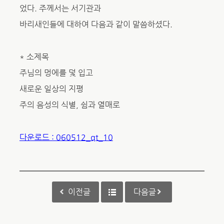
었다. 주께서는 서기관과
바리새인들에 대하여 다음과 같이 말씀하셨다.
* 소제목
주님의 멍에를 덫 입고
새로운 일상의 지평
주의 음성의 식별, 쉼과 열매로
다운로드 : 060512_qt_10
이전글
다음글