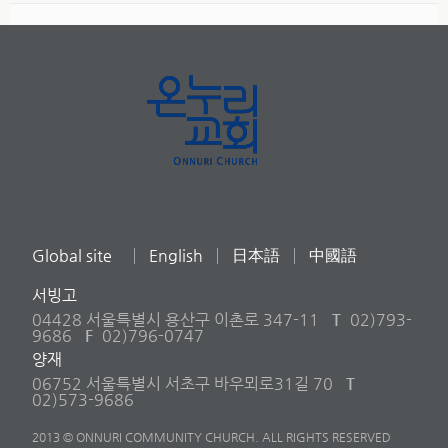
Global site
English
日本語
中國語
서빙고
04428 서울특별시 용산구 이촌로 347-11
T
02)793-
9686
F
02)796-0747
양재
06752 서울특별시 서초구 바우뫼로31길 70
T
02)573-9686
2013 © ONNURI COMMUNITY CHURCH. ALL RIGHTS RESERVED