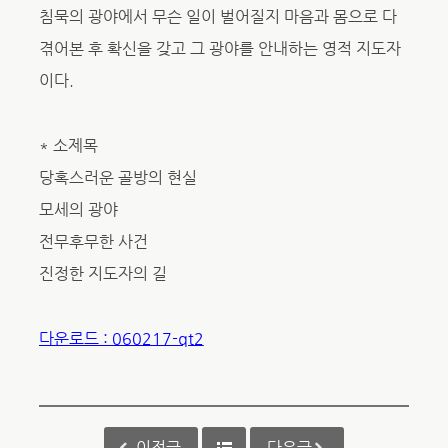
침묵의 광야에서 무슨 일이 벌어질지 마음과 몸으로 다
겪어본 후 확신을 갖고 그 광야를 안내하는 영적 지도자
이다.
* 소제목
당혹스러운 골방의 현실
모세의 광야
전무후무한 사건
진정한 지도자의 길
다운로드 : 060217-qt2
이전글
다음글