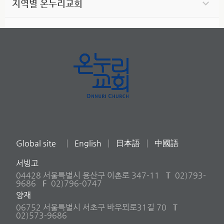
지역별 온누리교회
Global site
English
日本語
中國語
서빙고
04428 서울특별시 용산구 이촌로 347-11
T
02)793-
9686
F
02)796-0747
양재
06752 서울특별시 서초구 바우뫼로31길 70
T
02)573-9686