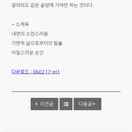
광야와도 같은 골방에 가야만 하는 것이다.
* 소제목
내면의 소란스러움
가면적 삶으로부터의 탈출
비밀스러운 순간
다운로드 : 060217-qt1
이전글
다음글