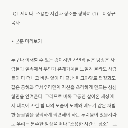
[QT 세미나] 조용한 시간과 장소를 정하여 (1) – 이상규
목사
* 본문 미리보기
누구나 이해할 수 있는 것이지만 가면적 삶은 당장은 사
람들과 일속에서 무언가 존재가치를 느낄지 몰라도 사람
들이 다 떠나고 바쁜 일이 다 끝난 후 그야말로 껍질과도
같은 공허와 무서우리만치 자신을 초라하게 만드는 심심
함만을 안겨준다. 그러므로 비록 그동안 살아온 세상에
서 내속에 자란 참 나의 모습이 노예와 메뚜기 같은 처참
한 몰골임을 정직하게 직면해야 하는 두려움이 있을지라
도 우리는 분주한 일상을 떠나 “조용한 시간과 장소” – 그