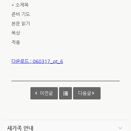
* 소제목
준비 기도
본문 읽기
묵상
적용
다운로드 : 060317_qt_6
이전글
다음글
새가족 안내