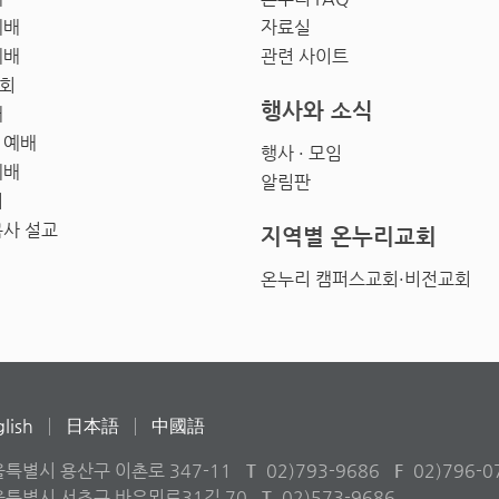
예배
자료실
예배
관련 사이트
회
행사와 소식
배
 예배
행사 · 모임
예배
알림판
회
목사 설교
지역별 온누리교회
온누리 캠퍼스교회·비전교회
lish
日本語
中國語
울특별시 용산구 이촌로 347-11
T
02)793-9686
F
02)796-0
서울특별시 서초구 바우뫼로31길 70
T
02)573-9686