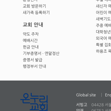
교회 방문하기
새신자 
새가족 등록하기
어린이 
새벽기도
교회 안내
주중 예
대학청년
약도 주차
외국어 
예배시간
특별 집
헌금 안내
하용조 
기부증명서 · 연말정산
증명서 발급
행정부서 안내
Global site
Eng
서빙고
04428 서
양재
06752 