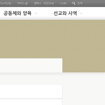
온누리신문
아이스쿨
캠퍼스 · 비전교회
CGN
검색
공동체와 양육
선교와 사역