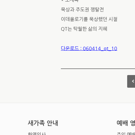
묵상과 주도권 쟁탈전
이데올로기를 묵상했던 시절
QT는 탁월한 삶의 지혜
다운로드 : 060414_qt_10
새가족 안내
예배 
환영인사
주일 예