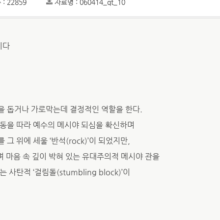
: 22859
자료명 : 060414_qt_10
이다
을 돕거나 가로막는데 결정적인 역할을 한다.
감동을 따라 예수의 메시야 되심을 확신하며
 위에 세울 ‘반석(rock)’이 되었지만,
 마음 속 깊이 박혀 있는 유대주의적 메시야 관을
탄적 ‘걸림돌(stumbling block)’이