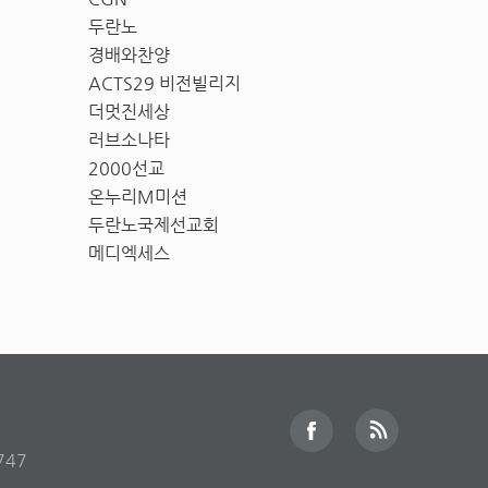
두란노
경배와찬양
ACTS29 비전빌리지
더멋진세상
러브소나타
2000선교
온누리M미션
두란노국제선교회
메디엑세스
747