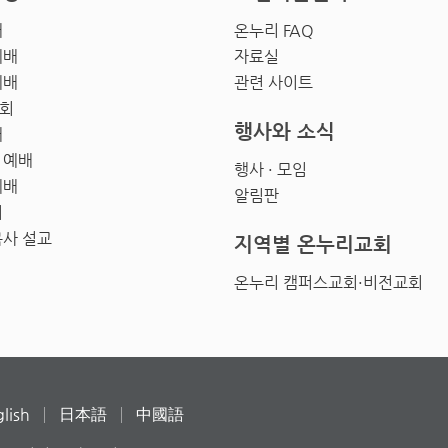
배
온누리 FAQ
예배
자료실
예배
관련 사이트
회
행사와 소식
배
 예배
행사 · 모임
예배
알림판
회
목사 설교
지역별 온누리교회
온누리 캠퍼스교회·비전교회
lish
日本語
中國語