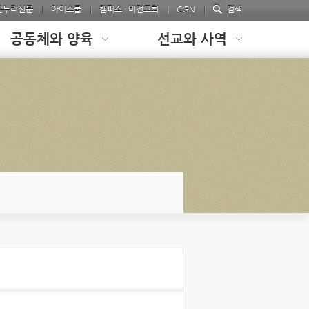
온누리신문
아이스쿨
캠퍼스 · 비전교회
CGN
검색
공동체와 양육
선교와 사역