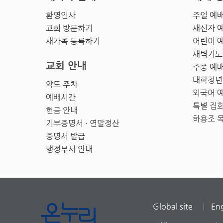
환영인사
주일 예
교회 방문하기
새신자 
새가족 등록하기
어린이 
새벽기도
교회 안내
주중 예
대학청년
약도 주차
외국어 
예배시간
특별 집
헌금 안내
하용조 
기부증명서 · 연말정산
증명서 발급
행정부서 안내
Global site
Eng