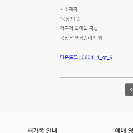
* 소제목
‘묵상’의 뜻
적극적 의미의 묵상
묵상은 영적승리의 힘
다운로드 : 060414_qt_9
새가족 안내
예배 