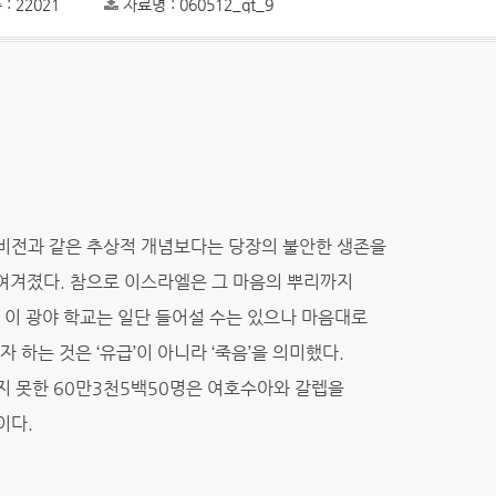
: 22021
자료명 : 060512_qt_9
비전과 같은 추상적 개념보다는 당장의 불안한 생존을
게 여겨졌다. 참으로 이스라엘은 그 마음의 뿌리까지
 이 광야 학교는 일단 들어설 수는 있으나 마음대로
 하는 것은 ‘유급’이 아니라 ‘죽음’을 의미했다.
지 못한 60만3천5백50명은 여호수아와 갈렙을
이다.