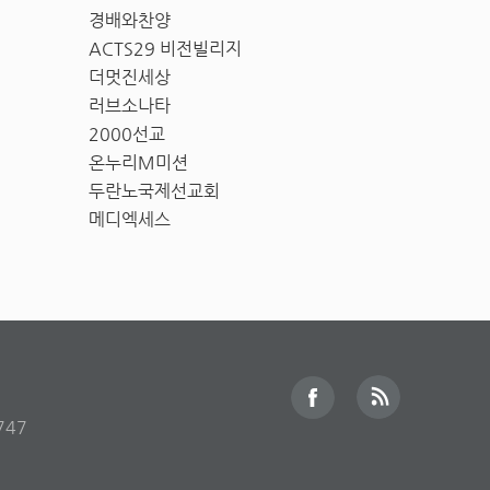
경배와찬양
ACTS29 비전빌리지
더멋진세상
러브소나타
2000선교
온누리M미션
두란노국제선교회
메디엑세스
747