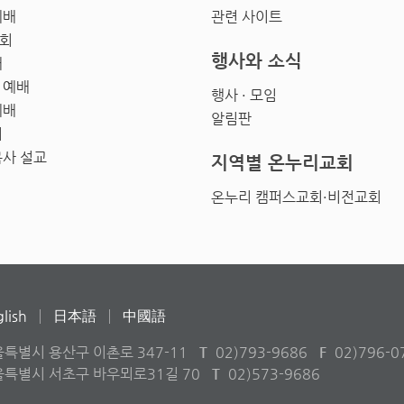
예배
관련 사이트
회
행사와 소식
배
 예배
행사 · 모임
예배
알림판
회
목사 설교
지역별 온누리교회
온누리 캠퍼스교회·비전교회
lish
日本語
中國語
울특별시 용산구 이촌로 347-11
T
02)793-9686
F
02)796-0
서울특별시 서초구 바우뫼로31길 70
T
02)573-9686