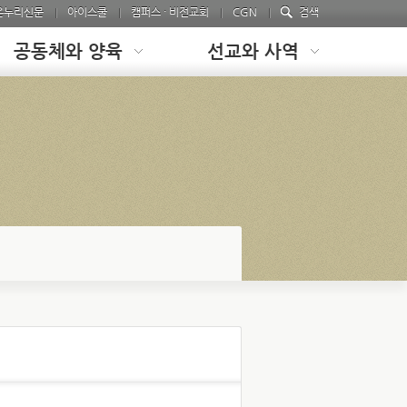
온누리신문
아이스쿨
캠퍼스 · 비전교회
CGN
검색
공동체와 양육
선교와 사역