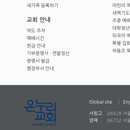
새가족 등록하기
어린이 
새벽기도
교회 안내
주중 예
대학청년
약도 주차
외국어 
예배시간
특별 집
헌금 안내
하용조 
기부증명서 · 연말정산
증명서 발급
행정부서 안내
Global site
Eng
서빙고
04428 서
양재
06752 