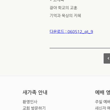
광야 학교의 교훈
기억과 묵상의 지혜
다운로드 : 060512_qt_9
새가족 안내
예배 
환영인사
주일 예
교회 방문하기
새신자 