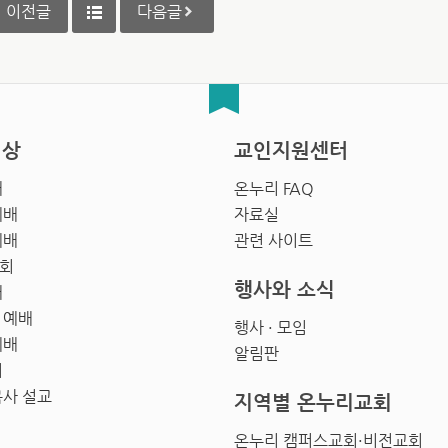
이전글
다음글
영상
교인지원센터
배
온누리 FAQ
예배
자료실
예배
관련 사이트
회
행사와 소식
배
 예배
행사 · 모임
예배
알림판
회
목사 설교
지역별 온누리교회
온누리 캠퍼스교회·비전교회