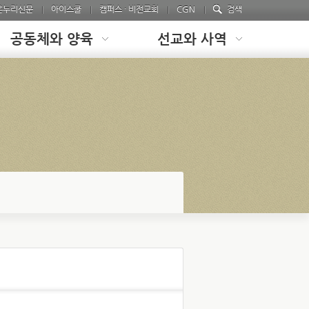
온누리신문
아이스쿨
캠퍼스 · 비전교회
CGN
검색
공동체와 양육
선교와 사역