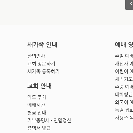
새가족 안내
예배 
환영인사
주일 예
교회 방문하기
새신자 
새가족 등록하기
어린이 
새벽기도
교회 안내
주중 예
대학청년
약도 주차
외국어 
예배시간
특별 집
헌금 안내
하용조 
기부증명서 · 연말정산
증명서 발급