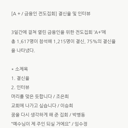
[A + / 금융인 전도집회] 결신율 및 인터뷰
3일간에 걸쳐 열린 금융인을 위한 전도집회 ‘A+’에
총 1,617명이 참석해 1,215명이 결신, 75%의 결신율
을 나타냈다.
* 소제목
1. 결신율
2. 인터뷰
머리를 맞은 듯합니다 / 조은희
교회에 나가고 싶습니다 / 이승희
꿈을 다시 생각하게 해 준 집회 / 박병동
“예수님이 제 주인 되실 거에요” / 임수정