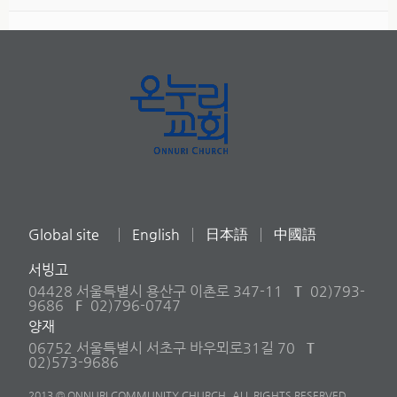
Global site
English
日本語
中國語
서빙고
04428 서울특별시 용산구 이촌로 347-11
T
02)793-
9686
F
02)796-0747
양재
06752 서울특별시 서초구 바우뫼로31길 70
T
02)573-9686
2013 © ONNURI COMMUNITY CHURCH. ALL RIGHTS RESERVED