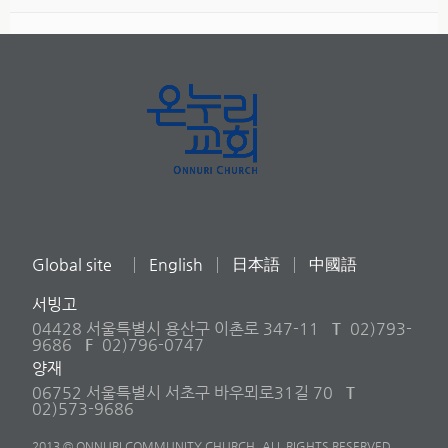
Global site
English
日本語
中國語
서빙고
04428 서울특별시 용산구 이촌로 347-11
T
02)793-
9686
F
02)796-0747
양재
06752 서울특별시 서초구 바우뫼로31길 70
T
02)573-9686
2013 © ONNURI COMMUNITY CHURCH. ALL RIGHTS RESERVED