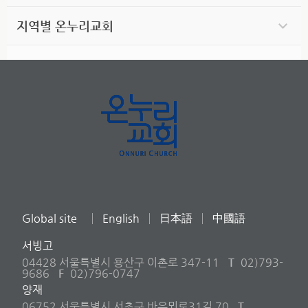
지역별 온누리교회
Global site
English
日本語
中國語
서빙고
04428 서울특별시 용산구 이촌로 347-11
T
02)793-
9686
F
02)796-0747
양재
06752 서울특별시 서초구 바우뫼로31길 70
T