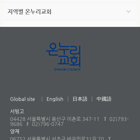
지역별 온누리교회
Global site
English
日本語
中國語
서빙고
04428 서울특별시 용산구 이촌로 347-11
T
02)793-
9686
F
02)796-0747
양재
06752 서울특별시 서초구 바우뫼로31길 70
T