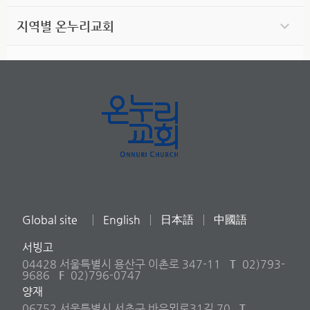
지역별 온누리교회
Global site
English
日本語
中國語
서빙고
04428 서울특별시 용산구 이촌로 347-11
T
02)793-
9686
F
02)796-0747
양재
06752 서울특별시 서초구 바우뫼로31길 70
T