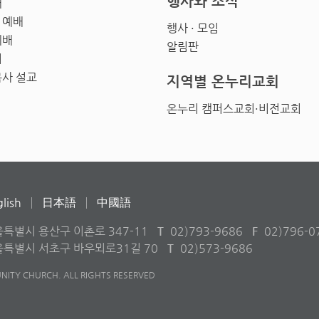
행사와 소식
배
 예배
행사 · 모임
예배
알림판
회
목사 설교
지역별 온누리교회
온누리 캠퍼스교회·비전교회
lish
日本語
中國語
울특별시 용산구 이촌로 347-11
T
02)793-9686
F
02)796-0
서울특별시 서초구 바우뫼로31길 70
T
02)573-9686
ITY CHURCH. ALL RIGHTS RESERVED