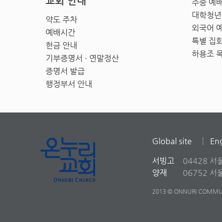
교회 안내
주중 예
대학청년
약도 주차
외국어 
예배시간
특별 집
헌금 안내
하용조 
기부증명서 · 연말정산
증명서 발급
행정부서 안내
Global site
Eng
서빙고
04428 서
양재
06752 
2013 © ONNURI COMMUN