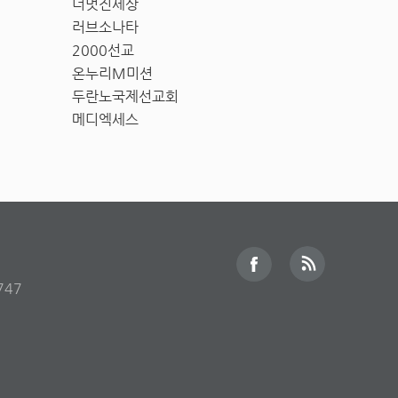
더멋진세상
러브소나타
2000선교
온누리M미션
두란노국제선교회
메디엑세스
747