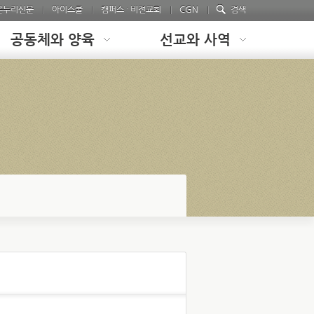
온누리신문
아이스쿨
캠퍼스 · 비전교회
CGN
검색
공동체와 양육
선교와 사역