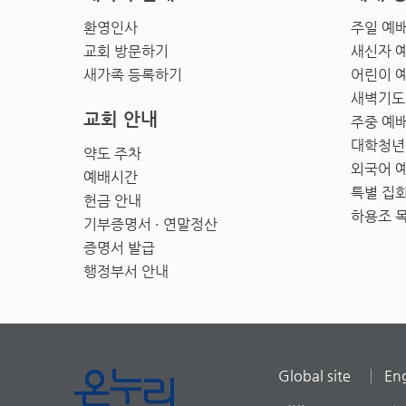
환영인사
주일 예
교회 방문하기
새신자 
새가족 등록하기
어린이 
새벽기도
교회 안내
주중 예
대학청년
약도 주차
외국어 
예배시간
특별 집
헌금 안내
하용조 
기부증명서 · 연말정산
증명서 발급
행정부서 안내
Global site
Eng