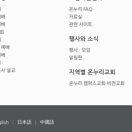
배
온누리 FAQ
예배
자료실
예배
관련 사이트
회
행사와 소식
배
 예배
행사 · 모임
예배
알림판
회
목사 설교
지역별 온누리교회
온누리 캠퍼스교회·비전교회
lish
日本語
中國語