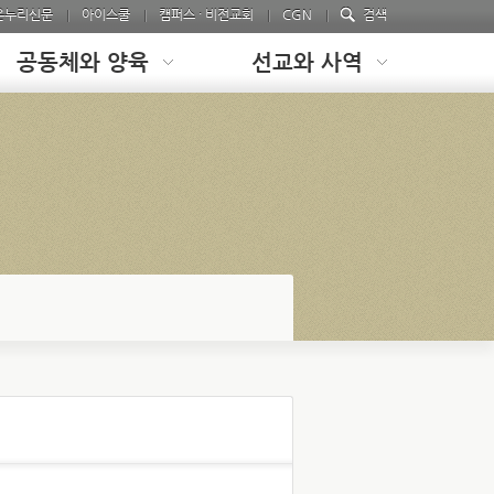
온누리신문
아이스쿨
캠퍼스 · 비전교회
CGN
검색
공동체와 양육
선교와 사역