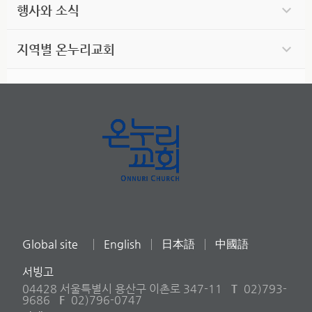
행사와 소식
지역별 온누리교회
Global site
English
日本語
中國語
서빙고
04428 서울특별시 용산구 이촌로 347-11
T
02)793-
9686
F
02)796-0747