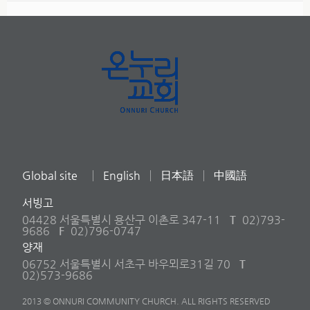
Global site
English
日本語
中國語
서빙고
04428 서울특별시 용산구 이촌로 347-11
T
02)793-
9686
F
02)796-0747
양재
06752 서울특별시 서초구 바우뫼로31길 70
T
02)573-9686
2013 © ONNURI COMMUNITY CHURCH. ALL RIGHTS RESERVED