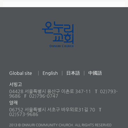
Global site
English
日本語
中國語
서빙고
04428 서울특별시 용산구 이촌로 347-11
T
02)793-
9686
F
02)796-0747
양재
06752 서울특별시 서초구 바우뫼로31길 70
T
02)573-9686
2013 © ONNURI COMMUNITY CHURCH. ALL RIGHTS RESERVED