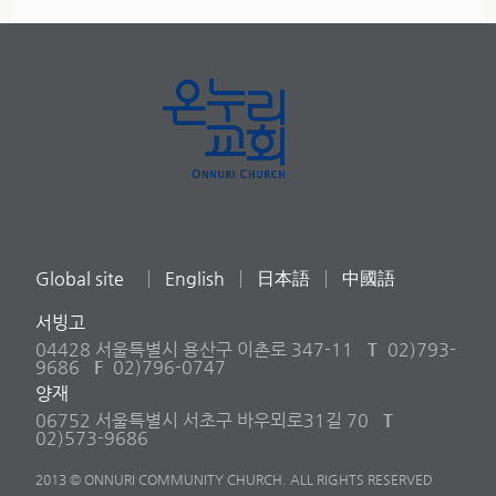
Global site
English
日本語
中國語
서빙고
04428 서울특별시 용산구 이촌로 347-11
T
02)793-
9686
F
02)796-0747
양재
06752 서울특별시 서초구 바우뫼로31길 70
T
02)573-9686
2013 © ONNURI COMMUNITY CHURCH. ALL RIGHTS RESERVED