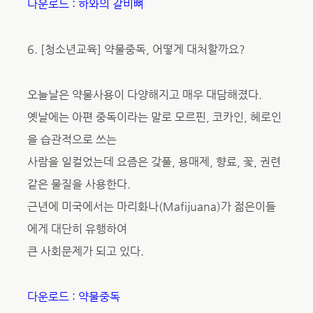
다운로드 : 하와의 갈비뼈
6. [청소년교육] 약물중독, 어떻게 대처할까요?
오늘날은 약물사용이 다양해지고 매우 대담해졌다.
옛날에는 아편 중독이라는 말로 모르핀, 코카인, 헤로인
을 습관적으로 쓰는
사람을 일컬었는데 요즘은 갖풀, 용매제, 향료, 꽃, 권련
같은 물질을 사용한다.
근년에 미국에서는 마리화나(Mafijuana)가 젊은이들
에게 대단히 유행하여
큰 사회문제가 되고 있다.
다운로드 : 약물중독