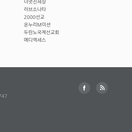
더멋진세상
러브소나타
2000선교
온누리M미션
두란노국제선교회
메디엑세스
747