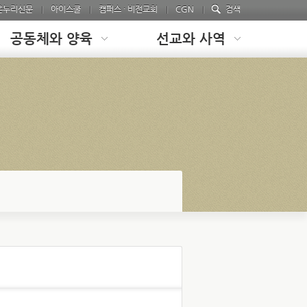
온누리신문
아이스쿨
캠퍼스 · 비전교회
CGN
검색
공동체와 양육
선교와 사역