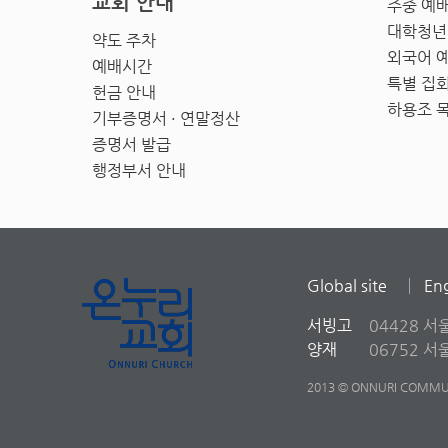
교회 안내
주중 예
대학청년
약도 주차
외국어 
예배시간
특별 집
헌금 안내
하용조 
기부증명서 · 연말정산
증명서 발급
행정부서 안내
Global site
Eng
서빙고
04428 서
양재
06752 
2013 © ONNURI COMMUN