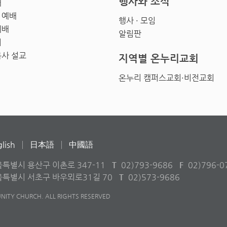
행사와 소식
배
 예배
행사 · 모임
예배
알림판
회
목사 설교
지역별 온누리교회
온누리 캠퍼스교회·비전교회
lish
日本語
中國語
울특별시 용산구 이촌로 347-11
T
02)793-9686
F
02)796-0
서울특별시 서초구 바우뫼로31길 70
T
02)573-9686
ITY CHURCH. ALL RIGHTS RESERVED