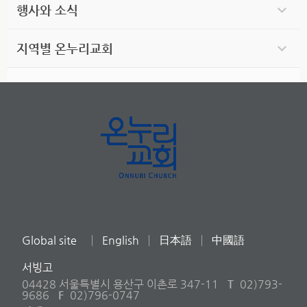
행사와 소식
지역별 온누리교회
Global site
English
日本語
中國語
서빙고
04428 서울특별시 용산구 이촌로 347-11
T
02)793-
9686
F
02)796-0747